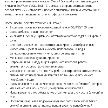
высокопроизводительная модель. Самый большой умягчитель воды в
линейки EcoWater eVOLUTION. Его емкость и производительность
позволяют ему иметь более широкое применение, как в многосемейных
домах, так и в пансионатах, отелях, офисах и так далее.
Особенности EcoWater eVolution 600 Power
В комплект поставки включен солевой танк (405/930/405 мм)
Солевой бак оснащен подсветкой
Умягчитель оснащен датчиком автоматического определения уровня
соли
Дисплей высокой контрастности с расширенным отображением
информации (оставшаяся емкость, использование воды,
функционирование умягчителя, цикл регенерации и т.п.)
Меню контроллера русифицировано
Встроенный Wi-Fi модуль для удаленного контроля работы
умягчителя со смартфона или планшета
Усовершенствованный алгоритм работы контроллера автоматически
оптимизирует настройки умягчителя по данным фактического
потребления воды
Сухой солевой бак исключает образование солевых "мостов", которые
мешают нормальному функционированию умягчителя
Использование сухого бака также ограничивает риск роста бактерий в
баке
Промытая кварцевая подложка улучшает поток воды через бак со
смолой и оптимизирует полное использование ионообменной