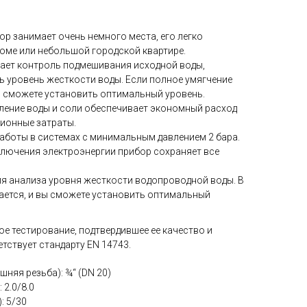
р занимает очень немного места, его легко
оме или небольшой городской квартире.
ает контроль подмешивания исходной воды,
 уровень жесткости воды. Если полное умягчение
ко сможете установить оптимальный уровень.
ение воды и соли обеспечивает экономный расход
ионные затраты.
аботы в системах с минимальным давлением 2 бара.
тключения электроэнергии прибор сохраняет все
ля анализа уровня жесткости водопроводной воды. В
ается, и вы сможете установить оптимальный
е тестирование, подтвердившее ее качество и
тствует стандарту EN 14743.
няя резьба): ¾“ (DN 20)
 2.0/8.0
: 5/30