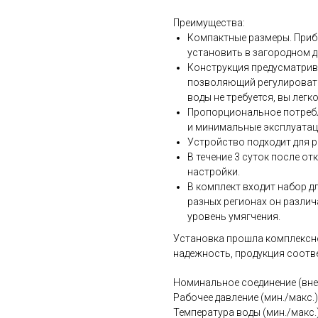
Преимущества:
Компактные размеры. Прибо
установить в загородном д
Конструкция предусматрив
позволяющий регулировать
воды не требуется, вы лег
Пропорциональное потребл
и минимальные эксплуатац
Устройство подходит для р
В течение 3 суток после о
настройки.
В комплект входит набор д
разных регионах он различ
уровень умягчения.
Установка прошла комплексно
надежность, продукция соотве
Номинальное соединение (внеш
Рабочее давление (мин./макс.):
Температура воды (мин./макс.)