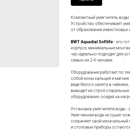
Компактный умягчитель воды 
Устройство обеспечивает умя
от образования известковых 
BWT Aquadial Softlife
- это го
корпусе, минимальные монтаж
час идеально подходят для ус
семью из 2-4 человек.
Оборудование работает по те
собой ионы кальция и магния 
виде белого налета в чайнике,
выводит из строя стиральные
оборудование, оседая на нагр
Установка умягчителя воды - э
Умягченная вода не сушит кож
сохраняет свой изначальный ц
и столовые приборы остаются