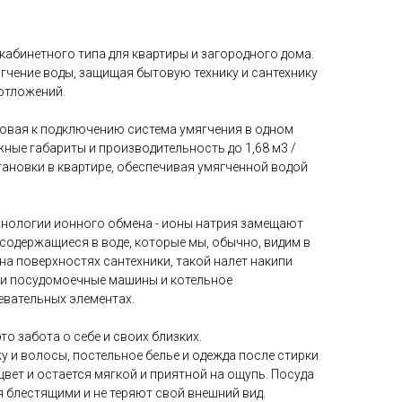
кабинетного типа для квартиры и загородного дома.
гчение воды, защищая бытовую технику и сантехнику
отложений.
товая к подключению система умягчения в одном
ные габариты и производительность до 1,68 м3 /
тановки в квартире, обеспечивая умягченной водой
хнологии ионного обмена - ионы натрия замещают
содержащиеся в воде, которые мы, обычно, видим в
 на поверхностях сантехники, такой налет накипи
 и посудомоечные машины и котельное
евательных элементах.
то забота о себе и своих близких.
у и волосы, постельное белье и одежда после стирки
вет и остается мягкой и приятной на ощупь. Посуда
 блестящими и не теряют свой внешний вид.