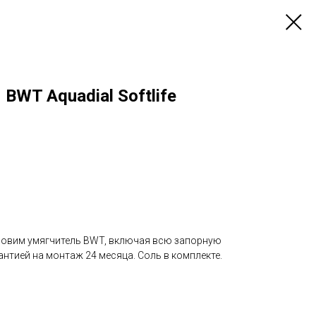
BWT Aquadial Softlife
ановим умягчитель BWT, включая всю запорную
антией на монтаж 24 месяца. Соль в комплекте.