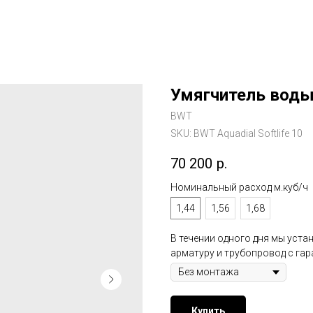
Умягчитель воды 
BWT
SKU:
BWT Aquadial Softlife 10
70 200
р.
Номинальный расход м.куб/ч
1,44
1,56
1,68
В течении одного дня мы уст
арматуру и трубопровод с гар
Купить