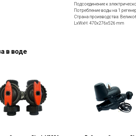
Подсоединение к электрическо
Потребление воды на 1 регене
Страна производства: Велико
LxWxH: 470x276x526 mm
а в воде