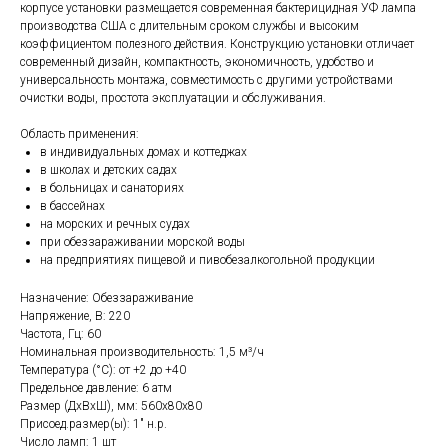
корпусе установки размещается современная бактерицидная УФ лампа
производства США с длительным сроком службы и высоким
коэффициентом полезного действия. Конструкцию установки отличает
современный дизайн, компактность, экономичность, удобство и
универсальность монтажа, совместимость с другими устройствами
очистки воды, простота эксплуатации и обслуживания.
Область применения:
в индивидуальных домах и коттеджах
в школах и детских садах
в больницах и санаториях
в бассейнах
на морских и речных судах
при обеззараживании морской воды
на предприятиях пищевой и пивобезалкогольной продукции
Назначение: Обеззараживание
Напряжение, В: 220
Частота, Гц: 60
Номинальная производительность: 1,5 м³/ч
Температура (°С): от +2 до +40
Предельное давление: 6 атм
Размер (ДхВхШ), мм: 560х80х80
Присоед.размер(ы): 1" н.р.
Число ламп: 1 шт