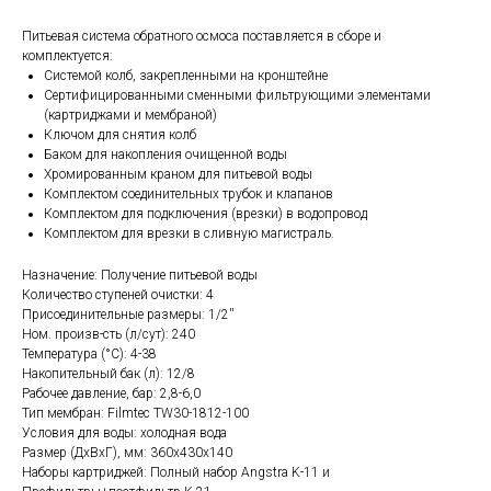
Питьевая система обратного осмоса поставляется в сборе и
комплектуется:
Системой колб, закрепленными на кронштейне
Сертифицированными сменными фильтрующими элементами
(картриджами и мембраной)
Ключом для снятия колб
Баком для накопления очищенной воды
Хромированным краном для питьевой воды
Комплектом соединительных трубок и клапанов
Комплектом для подключения (врезки) в водопровод
Комплектом для врезки в сливную магистраль.
Назначение: Получение питьевой воды
Количество ступеней очистки: 4
Присоединительные размеры: 1/2''
Ном. произв-сть (л/сут): 240
Температура (°С): 4-38
Накопительный бак (л): 12/8
Рабочее давление, бар: 2,8-6,0
Тип мембран: Filmtec TW30-1812-100
Условия для воды: холодная вода
Размер (ДхВхГ), мм: 360x430x140
Наборы картриджей: Полный набор Angstra K-11 и