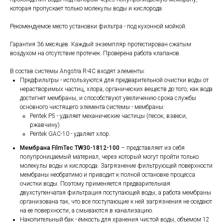
которая пропускает только молекулы воды и кислорода.
Рекомендуемое место установки фильтра - под кухонной мойкой.
Гарантия 36 месяцев. Каждый экземпляр протестирован сжатым
воздухом на отсутствие протечек. Проверена работа клапанов.
В состав системы Angstra R-4C входят элементы:
Предфильтры - используются для предварительной очистки воды от
нерастворимых частиц, хлора, органических веществ до того, как вода
достигнет мембраны, и способствуют увеличению срока службы
основного чистящего элемента системы - мембраны:
Pentek P5 - удаляет механические частицы (песок, взвеси,
ржавчину)
Pentek GAC-10 - удаляет хлор.
Мембрана FilmTec TW30-1812-100
– представляет из себя
полупроницаемый материал, через который могут пройти только
молекулы воды и кислорода. Загрязнение фильтрующей поверхности
мембраны необратимо и приводит к полной остановке процесса
очистки воды. Поэтому применяется предварительная
двухступенчатая фильтрация поступающей воды, а работа мембраны
организована так, что все поступающие к ней загрязнения не оседают
на ее поверхности, а смываются в канализацию.
Накопительный бак - ёмкость для хранения чистой воды, объемом 12