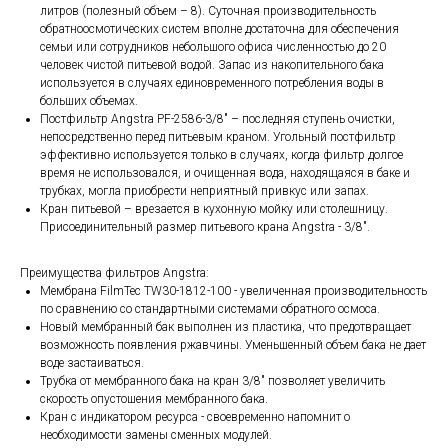
литров (полезный объем – 8). Суточная производительность
обратноосмотических систем вполне достаточна для обеспечения
семьи или сотрудников небольшого офиса численностью до 20
человек чистой питьевой водой. Запас из накопительного бака
используется в случаях единовременного потребления воды в
больших объемах.
Постфильтр Angstra PF-2586-3/8" – последняя ступень очистки,
непосредственно перед питьевым краном. Угольный постфильтр
эффективно используется только в случаях, когда фильтр долгое
время не использовался, и очищенная вода, находящаяся в баке и
трубках, могла приобрести неприятный привкус или запах.
Кран питьевой – врезается в кухонную мойку или столешницу.
Присоединительный размер питьевого крана Angstra - 3/8".
Преимущества фильтров Angstra:
Мембрана FilmTec TW30-1812-100 - увеличенная производительность
по сравнению со стандартными системами обратного осмоса.
Новый мембранный бак выполнен из пластика, что предотвращает
возможность появления ржавчины. Уменьшенный объем бака не дает
воде застаиваться.
Трубка от мембранного бака на кран 3/8" позволяет увеличить
скорость опустошения мембранного бака.
Кран с индикатором ресурса - своевременно напомнит о
необходимости замены сменных модулей.