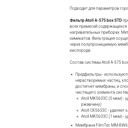
Подходит для параметров гор
Фильтр Atoll A-575 box STD
пре
всех примесей содержащихся 
нагревательных приборах. Ме
химикатов. Фильтрация осуще
через полупроницаемую мембр
кислорода.
Состав системы Atoll A-575 bo
Предфильтры - используют
нерастворимых частиц, хло
достигнет мембраны, и сп
чистящего элемента систе
Atoll MK5633C (5 мкм) - 
ржавчину)
Atoll СK5633C - удаляет 
Atoll MK5633C (1 мкм) -
Мембрана FilmTec MM-BW60