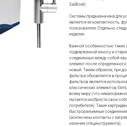
SailBoat)
Системы предназначена для у
является её компактность, ф
пользователя. Отдельно следу
изделия.
Важной особенностью таких ф
подверженной износу и старе
соединенных между собой за
элемент после определенного
новый. Таким образом, при 
фильтра обновляется в проце
фильтров является использова
классических элементов SlimL
всему миру (что немаловажно
пытается изобрести свои собс
потребителя). Такие картрид
быстроразъемные соединения,
(исключены контакты с загряз
наличия специнструмента).