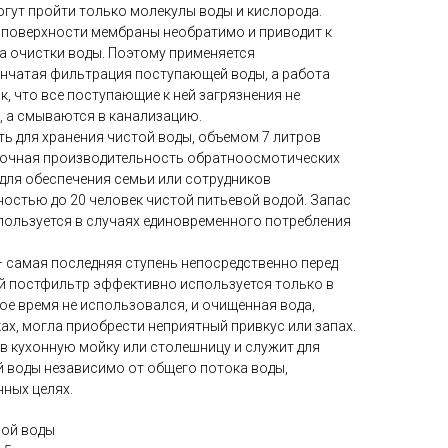
огут пройти только молекулы воды и кислорода.
поверхности мембраны необратимо и приводит к
а очистки воды. Поэтому применяется
енчатая фильтрация поступающей воды, а работа
, что все поступающие к ней загрязнения не
, а смываются в канализацию.
ть для хранения чистой воды, объемом 7 литров
Суточная производительность обратноосмотических
для обеспечения семьи или сотрудников
остью до 20 человек чистой питьевой водой. Запас
пользуется в случаях единовременного потребления
– самая последняя ступень непосредственно перед
й постфильтр эффективно используется только в
гое время не использовался, и очищенная вода,
ках, могла приобрести неприятный привкус или запах.
 в кухонную мойку или столешницу и служит для
й воды независимо от общего потока воды,
ных целях.
вой воды