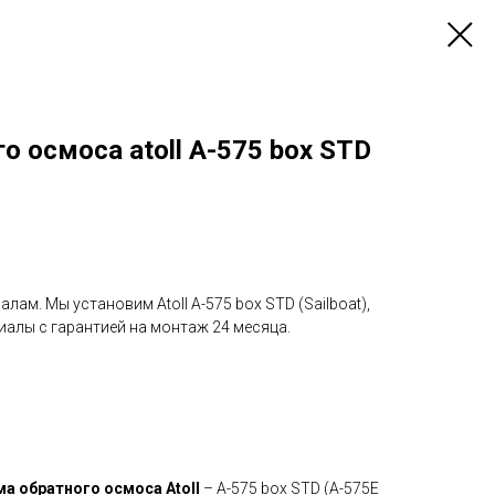
о осмоса atoll A-575 box STD
ам. Мы установим Atoll A-575 box STD (Sailboat),
иалы с гарантией на монтаж 24 месяца.
ма обратного осмоса Atoll
– A-575 box STD (А-575Е