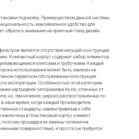
становки под мойку. Преимуществом данной системы
ункциональность, максимальное удобство для
ет обратить внимание на приятный глазу дизайн
ильтров является отсутствие несущей конструкции,
нию. Компактный корпус содержит набор элементов,
щелкивающимися клипсами и трубочками. Каждый
 срока использования может быть заменен на
должном сервисном обслуживании конструкция
ссе эксплуатации. Особенностью этой категории
ние картриджей типоразмера InLine, отличных от
ine, но, тем не менее, широко распространенных по
 в наше время, когда каждый производитель
твенные стандарты, навеки привязав к себе
жи заключены в пластиковый корпус и имеют
 поэтому процедура их замены гигиенична
ненными поверхностями), и проста (не требуется