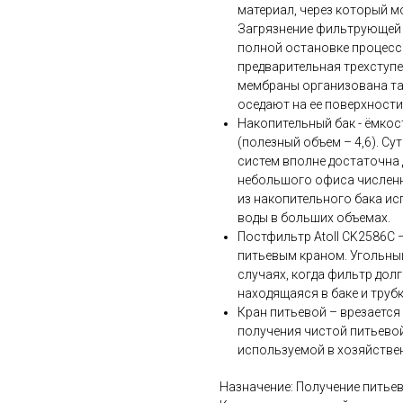
материал, через который м
Загрязнение фильтрующей 
полной остановке процесс
предварительная трехступ
мембраны организована так
оседают на ее поверхности
Накопительный бак - ёмкос
(полезный объем – 4,6). 
систем вполне достаточна 
небольшого офиса численн
из накопительного бака ис
воды в больших объемах.
Постфильтр Atoll CK2586C 
питьевым краном. Угольны
случаях, когда фильтр дол
находящаяся в баке и труб
Кран питьевой – врезается
получения чистой питьево
используемой в хозяйствен
Назначение: Получение питье