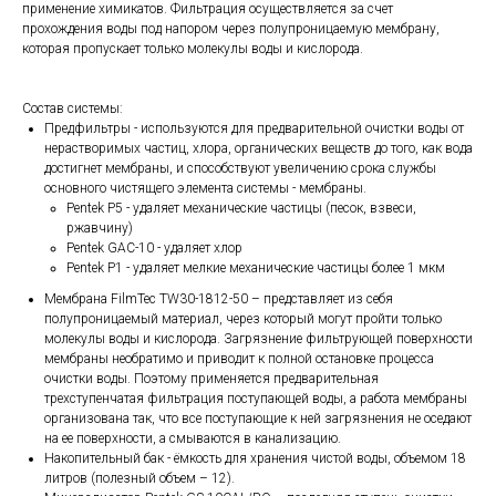
применение химикатов. Фильтрация осуществляется за счет
прохождения воды под напором через полупроницаемую мембрану,
которая пропускает только молекулы воды и кислорода.
Состав системы:
Предфильтры - используются для предварительной очистки воды от
нерастворимых частиц, хлора, органических веществ до того, как вода
достигнет мембраны, и способствуют увеличению срока службы
основного чистящего элемента системы - мембраны.
Pentek P5 - удаляет механические частицы (песок, взвеси,
ржавчину)
Pentek GAC-10 - удаляет хлор
Pentek P1 - удаляет мелкие механические частицы более 1 мкм
Мембрана FilmTec TW30-1812-50 – представляет из себя
полупроницаемый материал, через который могут пройти только
молекулы воды и кислорода. Загрязнение фильтрующей поверхности
мембраны необратимо и приводит к полной остановке процесса
очистки воды. Поэтому применяется предварительная
трехступенчатая фильтрация поступающей воды, а работа мембраны
организована так, что все поступающие к ней загрязнения не оседают
на ее поверхности, а смываются в канализацию.
Накопительный бак - ёмкость для хранения чистой воды, объемом 18
литров (полезный объем – 12).