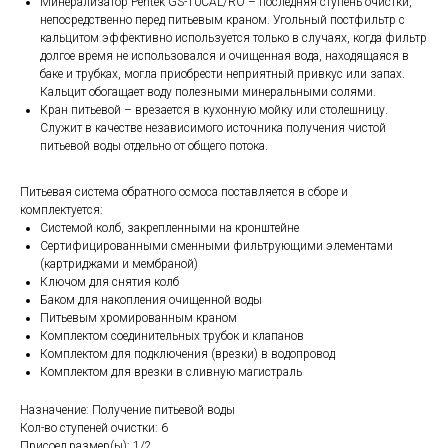
Минерализатор Pentek GS-10CAL/RO – последняя ступень очистки,
непосредственно перед питьевым краном. Угольный постфильтр с
кальцитом эффективно используется только в случаях, когда фильтр
долгое время не использовался и очищенная вода, находящаяся в
баке и трубках, могла приобрести неприятный привкус или запах.
Кальцит обогащает воду полезными минеральными солями.
Кран питьевой – врезается в кухонную мойку или столешницу.
Служит в качестве независимого источника получения чистой
питьевой воды отдельно от общего потока.
Питьевая система обратного осмоса поставляется в сборе и
комплектуется:
Системой колб, закрепленными на кронштейне
Сертифицированными сменными фильтрующими элементами
(картриджами и мембраной)
Ключом для снятия колб
Баком для накопления очищенной воды
Питьевым хромированным краном
Комплектом соединительных трубок и клапанов
Комплектом для подключения (врезки) в водопровод
Комплектом для врезки в сливную магистраль
Назначение: Получение питьевой воды
Кол-во ступеней очистки: 6
Присоед.размер(ы): 1/2