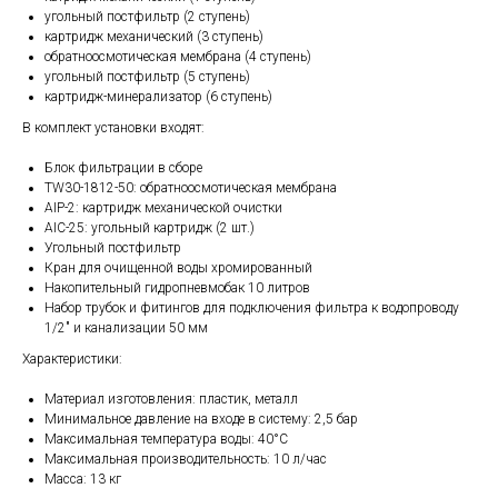
угольный постфильтр (2 ступень)
картридж механический (3 ступень)
обратноосмотическая мембрана (4 ступень)
угольный постфильтр (5 ступень)
картридж-минерализатор (6 ступень)
В комплект установки входят:
Блок фильтрации в сборе
TW30-1812-50: обратноосмотическая мембрана
AIP-2: картридж механической очистки
AIC-25: угольный картридж (2 шт.)
Угольный постфильтр
Кран для очищенной воды хромированный
Накопительный гидропневмобак 10 литров
Набор трубок и фитингов для подключения фильтра к водопроводу
1/2" и канализации 50 мм
Характеристики:
Материал изготовления: пластик, металл
Минимальное давление на входе в систему: 2,5 бар
Максимальная температура воды: 40°С
Максимальная производительность: 10 л/час
Масса: 13 кг