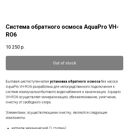
Система обратного осмоса AquaPro VH-
RO6
10 250
р.
Out of stock
Бытовая шестиступенчатая
установка обратного осмоса
без насоса
AquaPro VH-RO6 разработана для непосредственного подключения к
системе коммунально-бытового водоснабжения и канализации. Aquapro
VH-RO6 осуществляет минерализацию, обезжелезивание, умягчение,
очистку от свободного хлора.
Элементами, осуществляющими очистку, являются следующие
компоненты:
катридж механический (1 ступень)