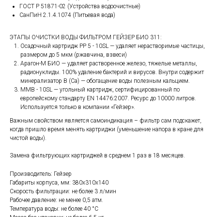
ГОСТ Р 51871-02 (Устройства водоочистные)
СанПиН 2.1.4.1074 (Питьевая вода)
ЭТАПЫ ОЧИСТКИ ВОДЫ ФИЛЬТРОМ ГЕЙЗЕР БИО 311:
Осадочный картридж РР 5 - 10SL — удаляет нерастворимые частицы,
размером до 5 мкм (ржавчина, взвеси)
Арагон-М БИО — удаляет растворенное железо, тяжелые металлы,
радионуклиды. 100% удаление бактерий и вирусов. Внутри содержит
минерализатор B (Ca) — обогащение воды полезным кальцием.
ММВ - 10SL — угольный картридж, сертифицированный по
европейскому стандарту EN 14476:2007. Ресурс до 10000 литров.
Используется только в компании «Гейзер».
Важным свойством является самоиндикация – фильтр сам подскажет,
когда пришло время менять картриджи (уменьшение напора в кране для
чистой воды).
Замена фильтрующих картриджей в среднем 1 раз в 18 месяцев.
Производитель: Гейзер
Габариты корпуса, мм: 380х310х140
Скорость фильтрации: не более 3 л/мин
Рабочее давление: не менее 0,5 атм.
Температура воды: не более 40 °С