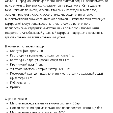
APUVDH1 предназначена для финишной очистки воды. В зависимости от
применяемых фильтрующих элементов из воды могут быть удалены
механические примеси, катионы тяжелых и переходных металлов,
запахи, привкусы, хлор, хлорорганические соединения, а также
высокомолекулярные органические примеси. В качестве фильтрующих
картриджей могут использоваться: картридж из вспененного
полипропилена; картридж намоточный из полипропиленовой нити;
гофрокартридж; блоковый угольный картридж; картридж с засыпным
гранулированным активированным углём.
В комплект установки входят:
Корпуса фильтров 2 шт.
Картридж из вспененного полипропилена 1 шт.
Картридж из гранулированного угля 1 шт.
Кран чистой воды 1 шт.
Ультрафиолетовый стерилизатор UV1 1шт.
Переходной кран для подключения к магистрали с холодной водой
(дивертор) 1 шт.
Гибкие шланги
Крепеж
Характеристики:
Максимальное давление на входе в систему: 6 бар
Потери давления при максимальной производительности: 0,5 бар
Максимальная температура воды: 40°С