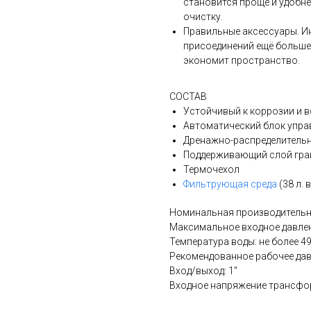
становится проще и удобне
очистку.
Правильные аксессуары. И
присоединений ещё больше
экономит пространство.
СОСТАВ
Устойчивый к коррозии и 
Автоматический блок упра
Дренажно-распределительн
Поддерживающий слой грав
Термочехол
Фильтрующая среда
(38 л. 
Номинальная производительнос
Максимальное входное давлени
Температура воды: не более 4
Рекомендованное рабочее давл
Вход/выход: 1"
Входное напряжение трансфо