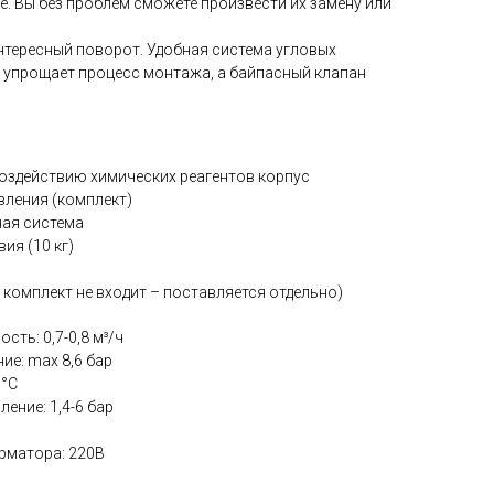
е. Вы без проблем сможете произвести их замену или
нтересный поворот. Удобная система угловых
 упрощает процесс монтажа, а байпасный клапан
воздействию химических реагентов корпус
вления (комплект)
ая система
ия (10 кг)
в комплект не входит – поставляется отдельно)
ть: 0,7-0,8 м³/ч
е: max 8,6 бар
9°С
ение: 1,4-6 бар
рматора: 220В