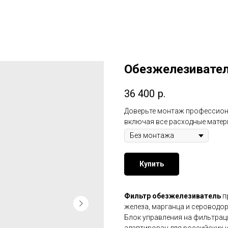
Обезжелезивател
36 400
р.
Доверьте монтаж профессион
включая все расходные матер
Купить
Фильтр обезжелезиватель
п
железа, марганца и сероводор
Блок управления на фильтра