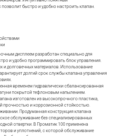
инженеров. Интуитивно понятный
позволит быстро и удобно настроить клапан.
ройствами
ики
рочным дисплеем разработан специально для
стро и удобно программировать блок управления.
ых и долговечных материалов. Использование
арантирует долгий срок службы клапана управления
овиях.
енная временем гидравлически сбалансированная
латуни покрытой тефлоновым напылением.
лапана изготовлен из высокопрочного пластика,
й прочностью и коррозионной стойкостью.
уживании. Продуманная конструкция клапана
еское обслуживание без специализированных
одной отвертки. В Проматик 100 применена
торов и уплотнений, с которой обслуживание