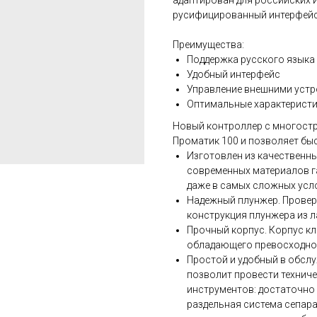
адаптирован для российских 
русифицированный интерфейс 
Преимущества:
Поддержка русского языка
Удобный интерфейс
Управление внешними уст
Оптимальные характерист
Новый контроллер с многост
Проматик 100 и позволяет бы
Изготовлен из качественн
современных материалов г
даже в самых сложных усл
Надежный плунжер. Провер
конструкция плунжера из 
Прочный корпус. Корпус к
обладающего превосходно
Простой и удобный в обсл
позволит провести технич
инструментов: достаточно 
раздельная система сепара