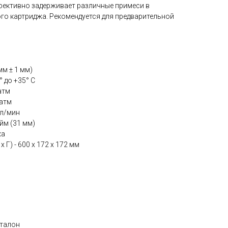
ективно задерживает различные примеси в
го картриджа. Рекомендуется для предварительной
мм ± 1 мм)
 до +35° С
атм
 атм
 л/мин
йм (31 мм)
ка
 Г) - 600 х 172 х 172 мм
 талон