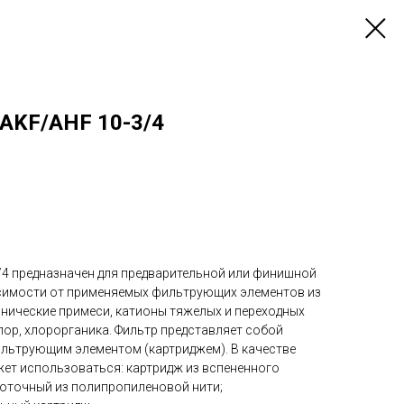
AKF/AHF 10-3/4
/4 предназначен для предварительной или финишной
исимости от применяе­мых фильтрующих элементов из
анические примеси, катионы тяжелых и переходных
хлор, хлорорганика. Фильтр представляет собой
льтрующим элементом (картриджем). В качестве
ет использоваться: картридж из вспененного
оточный из полипропиленовой нити;