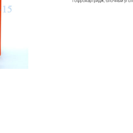
гофрокартридж; блочный угол