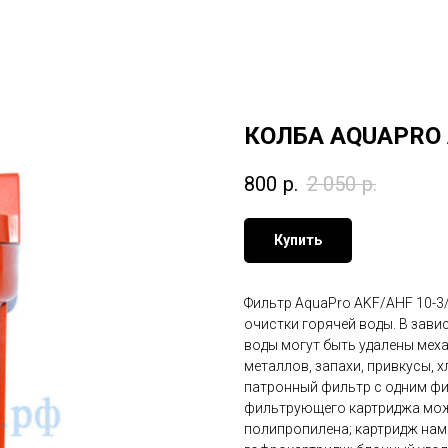
КОЛБА AQUAPRO 
800
р.
2 050
р.
Купить
Фильтр AquaPro AKF/AHF 10-3
очистки горячей во­ды. В зав
воды могут быть удалены мех
металлов, запахи, привку­сы, 
патронный фильтр с одним фи
фильтрующего картриджа мож
полипропилена; картридж нам