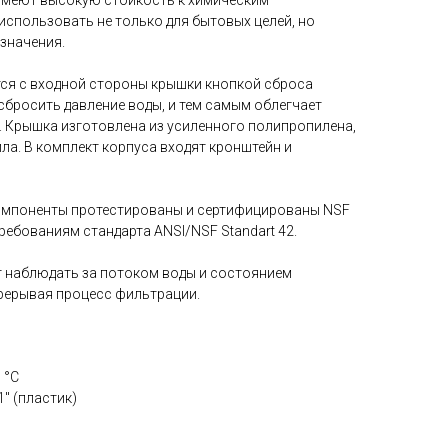
имеют высокую стойкость к химическим
использовать не только для бытовых целей, но
значения.
тся с входной стороны крышки кнопкой сброса
сбросить давление воды, и тем самым облегчает
. Крышка изготовлена из усиленного полипропилена,
ла. В комплект корпуса входят кронштейн и
омпоненты протестированы и сертифицированы NSF
 требованиям стандарта ANSI/NSF Standart 42.
 наблюдать за потоком воды и состоянием
рерывая процесс фильтрации.
 °С
" (пластик)