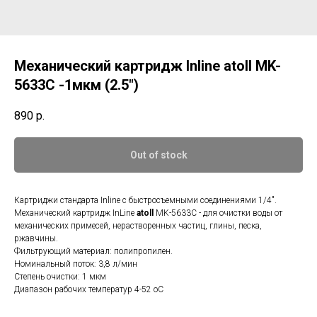
Механический картридж Inline atoll MK-
5633C -1мкм (2.5")
890
р.
Out of stock
Картриджи стандарта Inline с быстросъемными соединениями 1/4".
Механический картридж InLine
atoll
MK-5633C - для очистки воды от
механических примесей, нерастворенных частиц, глины, песка,
ржавчины.
Фильтрующий материал: полипропилен.
Номинальный поток: 3,8 л/мин
Степень очистки: 1 мкм
Диапазон рабочих температур 4-52 оС