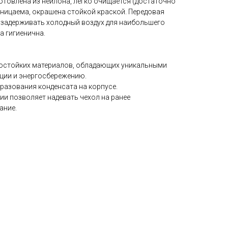
отовлена из нейлона, легко очищается (достаточно
оницаема, окрашена стойкой краской. Передовая
задерживать холодный воздух для наибольшего
а гигиенична.
состойких материалов, обладающих уникальными
ции и энергосбережению.
разования конденсата на корпусе.
ии позволяет надевать чехол на ранее
ание.