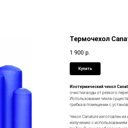
Термочехол Canat
1 900
р.
Купить
Изотермический чехол Canat
очистки воды от резкого пере
Использование чехла существ
грибка в помещении с устано
Чехол Canature изготовлен из
излучению с использованием