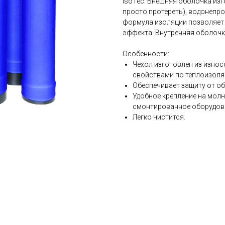
IsoTec. Внешняя оболочка изг
просто протереть), водонепр
формула изоляции позволяет 
эффекта. Внутренняя оболочк
Особенности:
Чехол изготовлен из изно
свойствами по теплоизоля
Обеспечивает защиту от об
Удобное крепление на молн
смонтированное оборудов
Легко чистится.