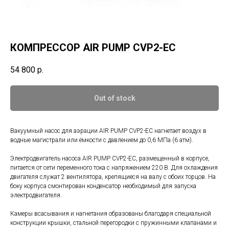
КОМПРЕССОР AIR PUMP CVP2-EC
54 800
р.
Out of stock
Вакуумный насос для аэрации AIR PUMP CVP2-EC нагнетает воздух в
водные магистрали или ёмкости с давлением до 0,6 МПа (6 атм).
Электродвигатель насоса AIR PUMP CVP2-EC, размещенный в корпусе,
питается от сети переменного тока с напряжением 220 В. Для охлаждения
двигателя служат 2 вентилятора, крепящиеся на валу с обоих торцов. На
боку корпуса смонтирован конденсатор необходимый для запуска
электродвигателя.
Камеры всасывания и нагнетания образованы благодаря специальной
конструкции крышки, стальной перегородки с пружинными клапанами и