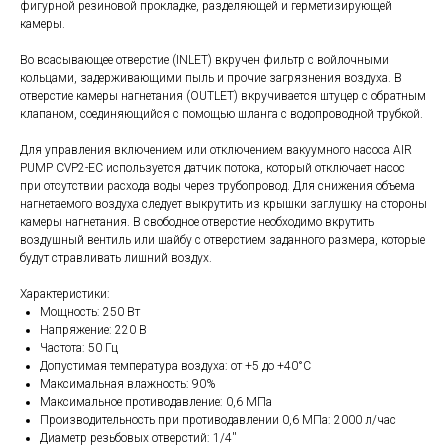
фигурной резиновой прокладке, разделяющей и герметизирующей
камеры.
Во всасывающее отверстие (INLET) вкручен фильтр с войлочными
кольцами, задерживающими пыль и прочие загрязнения воздуха. В
отверстие камеры нагнетания (OUTLET) вкручивается штуцер с обратным
клапаном, соединяющийся с помощью шланга с водопроводной трубкой.
Для управления включением или отключением вакуумного насоса AIR
PUMP CVP2-EC используется датчик потока, который отключает насос
при отсутствии расхода воды через трубопровод. Для снижения объема
нагнетаемого воздуха следует выкрутить из крышки заглушку на стороны
камеры нагнетания. В свободное отверстие необходимо вкрутить
воздушный вентиль или шайбу с отверстием заданного размера, которые
будут стравливать лишний воздух.
Характеристики:
Мощность: 250 Вт
Напряжение: 220 В
Частота: 50 Гц
Допустимая температура воздуха: от +5 до +40°С
Максимальная влажность: 90%
Максимальное противодавление: 0,6 МПа
Производительность при противодавлении 0,6 МПа: 2000 л/час
Диаметр резьбовых отверстий: 1/4''